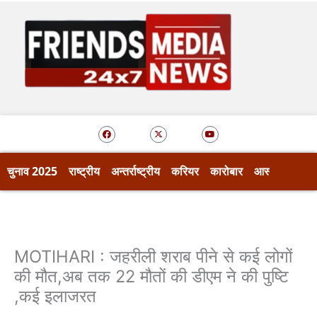
Skip
to
content
F
X
Y
a
-
o
c
t
u
e
w
t
b
i
u
o
t
b
चुनाव 2025
राष्ट्रीय
अन्तर्राष्ट्रीय
करियर
कारोबार
आस्था
खेल
o
t
e
k
e
r
MOTIHARI : जहरीली शराब पीने से कई लोगों
की मौत,अब तक 22 मौतों की डीएम ने की पुष्टि
,कई इलाजरत