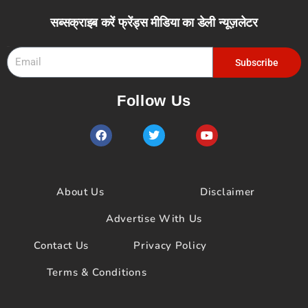
सब्सक्राइब करें फ्रेंड्स मीडिया का डेली न्यूज़लेटर
Email
Subscribe
Follow Us
F
T
Y
a
w
o
c
i
u
e
t
t
b
t
u
o
e
b
About Us
Disclaimer
o
r
e
k
Advertise With Us
Contact Us
Privacy Policy
Terms & Conditions