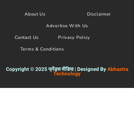
e
t
t
b
t
u
o
e
b
About Us
Disclaimer
o
r
e
k
Advertise With Us
Contact Us
Privacy Policy
Terms & Conditions
Copyright © 2025 फ्रेंड्स मीडिया | Designed By
Abhastra
Technology