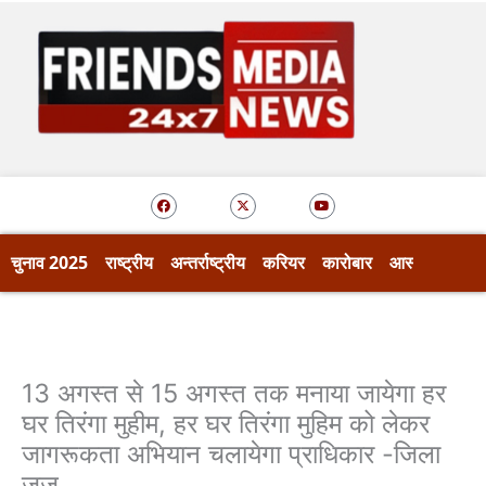
Skip
to
content
F
X
Y
a
-
o
c
t
u
e
w
t
b
i
u
o
t
b
चुनाव 2025
राष्ट्रीय
अन्तर्राष्ट्रीय
करियर
कारोबार
आस्था
खेल
o
t
e
k
e
r
13 अगस्त से 15 अगस्त तक मनाया जायेगा हर
घर तिरंगा मुहीम, हर घर तिरंगा मुहिम को लेकर
जागरूकता अभियान चलायेगा प्राधिकार -जिला
जज