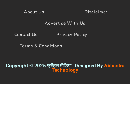
b
t
u
o
e
b
About Us
Disclaimer
o
r
e
k
Advertise With Us
Contact Us
Privacy Policy
Terms & Conditions
Copyright © 2025 फ्रेंड्स मीडिया | Designed By
Abhastra
Technology