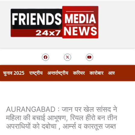
Skip
to
content
F
X
Y
a
-
o
c
t
u
e
w
t
b
i
u
o
t
b
चुनाव 2025
राष्ट्रीय
अन्तर्राष्ट्रीय
करियर
कारोबार
आस्था
खेल
o
t
e
k
e
r
AURANGABAD : जान पर खेल सांसद ने
महिला की बचाई आभूषण, रियल हीरो बन तीन
अपराधियों को दबोचा , आर्म्स व कारतूस जब्त