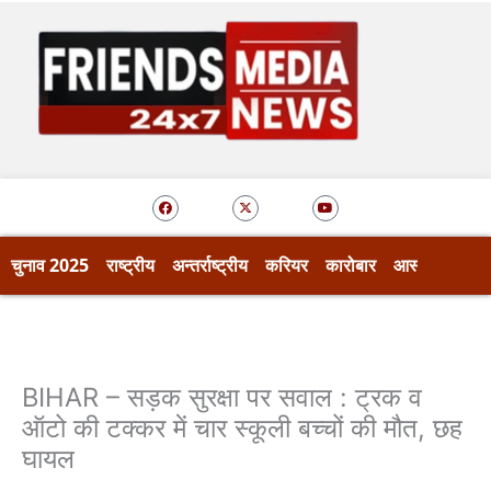
Skip
to
content
F
X
Y
a
-
o
c
t
u
e
w
t
b
i
u
o
t
b
चुनाव 2025
राष्ट्रीय
अन्तर्राष्ट्रीय
करियर
कारोबार
आस्था
खेल
o
t
e
k
e
r
BIHAR – सड़क सुरक्षा पर सवाल : ट्रक व
ऑटो की टक्कर में चार स्कूली बच्चों की मौत, छह
घायल