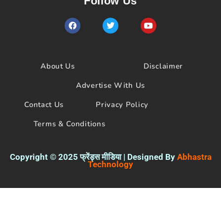
Follow Us
F
T
Y
a
w
o
c
i
u
e
t
t
b
t
u
o
e
b
About Us
Disclaimer
o
r
e
k
Advertise With Us
Contact Us
Privacy Policy
Terms & Conditions
Copyright © 2025 फ्रेंड्स मीडिया | Designed By
Abhastra
Technology