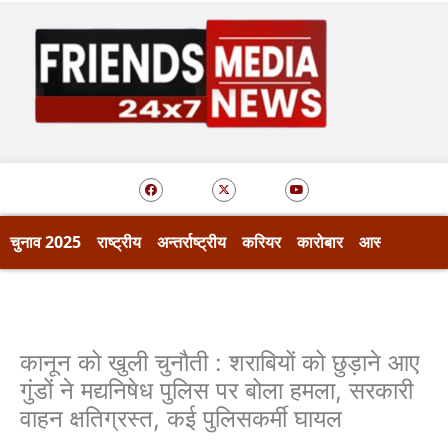
Skip
to
content
F
X
Y
a
-
o
c
t
u
e
w
t
b
i
u
o
t
b
चुनाव 2025
राष्ट्रीय
अन्तर्राष्ट्रीय
करियर
कारोबार
आस्था
खेल
o
t
e
k
e
r
कानून को खुली चुनौती : शराबियों को छुड़ाने आए
गुंडों ने मद्यनिषेध पुलिस पर बोला हमला, सरकारी
वाहन क्षतिग्रस्त, कई पुलिसकर्मी घायल