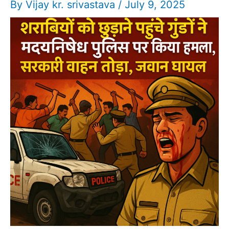
By
Vijay kr. srivastava
/
July 9, 2025