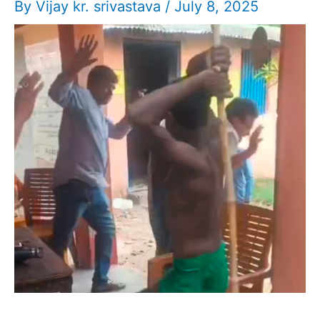
By
Vijay kr. srivastava
/
July 8, 2025