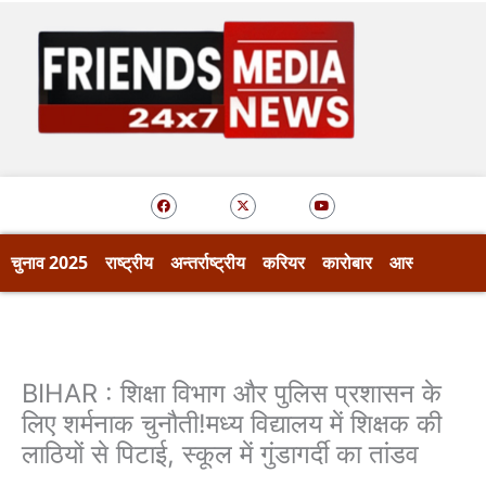
Skip
to
content
F
X
Y
a
-
o
c
t
u
e
w
t
b
i
u
o
t
b
चुनाव 2025
राष्ट्रीय
अन्तर्राष्ट्रीय
करियर
कारोबार
आस्था
खेल
o
t
e
k
e
r
BIHAR : शिक्षा विभाग और पुलिस प्रशासन के
लिए शर्मनाक चुनौती!मध्य विद्यालय में शिक्षक की
लाठियों से पिटाई, स्कूल में गुंडागर्दी का तांडव