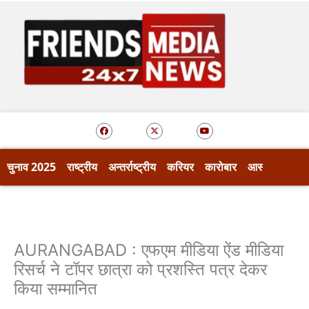
Skip
to
content
F
X
Y
a
-
o
c
t
u
e
w
t
b
i
u
o
t
b
चुनाव 2025
राष्ट्रीय
अन्तर्राष्ट्रीय
करियर
कारोबार
आस्था
खेल
o
t
e
k
e
r
AURANGABAD : एफएम मीडिया ऐंड मीडिया
रिसर्च ने टॉपर छात्रा को प्रशस्ति पत्र देकर
किया सम्मानित