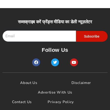
सब्सक्राइब करें फ्रेंड्स मीडिया का डेली न्यूज़लेटर
Email
Subscribe
Follow Us
F
T
Y
a
w
o
c
i
u
e
t
t
b
t
u
o
e
b
About Us
Disclaimer
o
r
e
k
Advertise With Us
Contact Us
Privacy Policy