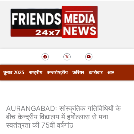
Skip
to
content
F
X
Y
a
-
o
c
t
u
e
w
t
b
i
u
o
t
b
चुनाव 2025
राष्ट्रीय
अन्तर्राष्ट्रीय
करियर
कारोबार
आस्था
खेल
o
t
e
k
e
r
AURANGABAD: सांस्कृतिक गतिविधियों के
बीच केन्द्रीय विद्यालय में हर्षोल्लास से मना
स्वतंत्रता की 75वीं वर्षगांठ