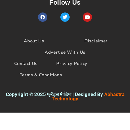
Follow Us
F
T
Y
a
w
o
c
i
u
e
t
t
b
t
u
o
e
b
About Us
Disclaimer
o
r
e
k
Advertise With Us
Contact Us
Privacy Policy
Terms & Conditions
Copyright © 2025 फ्रेंड्स मीडिया | Designed By
Abhastra
Technology