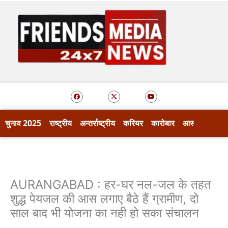
Skip
to
content
F
X
Y
a
-
o
c
t
u
e
w
t
b
i
u
o
t
b
चुनाव 2025
राष्ट्रीय
अन्तर्राष्ट्रीय
करियर
कारोबार
आस्था
खेल
o
t
e
k
e
r
AURANGABAD : हर-घर नल-जल के तहत
शुद्ध पेयजल की आस लगाए बैठे हैं ग्रामीण, दो
साल बाद भी योजना का नही हो सका संचालन