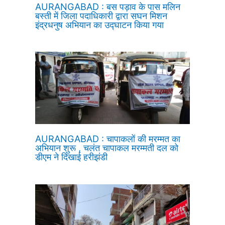
AURANGABAD : बस पड़ाव के पास मलिन
बस्ती में जिला पदाधिकारी द्वारा सघन मिशन
इंद्रधनुष अभियान का उद्घाटन किया गया
AURANGABAD : चापाकलों की मरम्मत का
अभियान शुरू , चलंत चापाकल मरम्मती दल को
डीएम ने दिखाई हरीझंडी