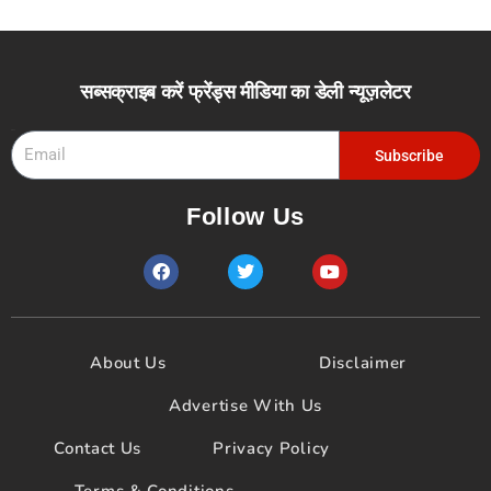
सब्सक्राइब करें फ्रेंड्स मीडिया का डेली न्यूज़लेटर
Email
Subscribe
Follow Us
F
T
Y
a
w
o
c
i
u
e
t
t
b
t
u
o
e
b
About Us
Disclaimer
o
r
e
k
Advertise With Us
Contact Us
Privacy Policy