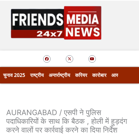
Skip
to
content
F
X
Y
a
-
o
c
t
u
e
w
t
b
i
u
o
t
b
चुनाव 2025
राष्ट्रीय
अन्तर्राष्ट्रीय
करियर
कारोबार
आस्था
खेल
o
t
e
k
e
r
AURANGABAD / एसपी ने पुलिस
पदाधिकारियों के साथ कि बैठक , होली में हुड़दंग
करने वालों पर कार्रवाई करने का दिया निर्देश