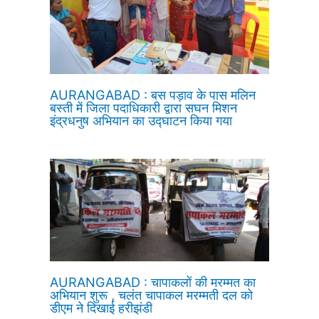
AURANGABAD : बस पड़ाव के पास मलिन
बस्ती में जिला पदाधिकारी द्वारा सघन मिशन
इंद्रधनुष अभियान का उद्घाटन किया गया
AURANGABAD : चापाकलों की मरम्मत का
अभियान शुरू , चलंत चापाकल मरम्मती दल को
डीएम ने दिखाई हरीझंडी