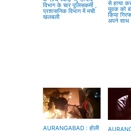
से हत्या क
विभाग के चार पुलिसकर्मी ,
युवक को बं
प्रशासनिक विभाग में मची
किया गिरफ्
खलबली
अपने साथ
AURANGABAD : होली
AURANG