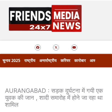
Skip
to
content
F
X
Y
a
-
o
c
t
u
e
w
t
b
i
u
o
t
b
चुनाव 2025
राष्ट्रीय
अन्तर्राष्ट्रीय
करियर
कारोबार
आस्था
खेल
o
t
e
k
e
r
AURANGABAD : सड़क दुर्घटना में गयी एक
युवक की जान , शादी समारोह में होने जा रहा था
शामिल