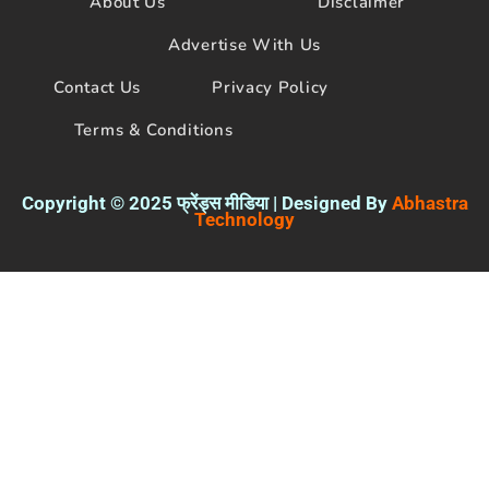
About Us
Disclaimer
o
r
e
k
Advertise With Us
Contact Us
Privacy Policy
Terms & Conditions
Copyright © 2025 फ्रेंड्स मीडिया | Designed By
Abhastra
Technology