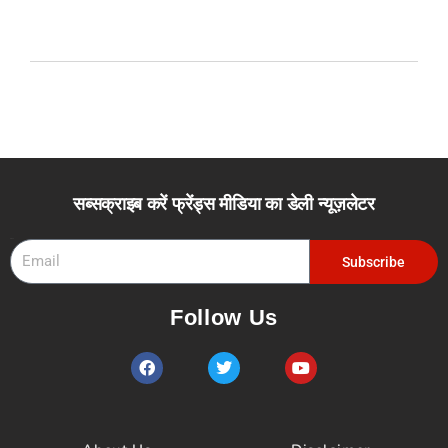
सब्सक्राइब करें फ्रेंड्स मीडिया का डेली न्यूज़लेटर
Email
Subscribe
Follow Us
F
T
Y
a
w
o
c
i
u
e
t
t
b
t
u
o
e
b