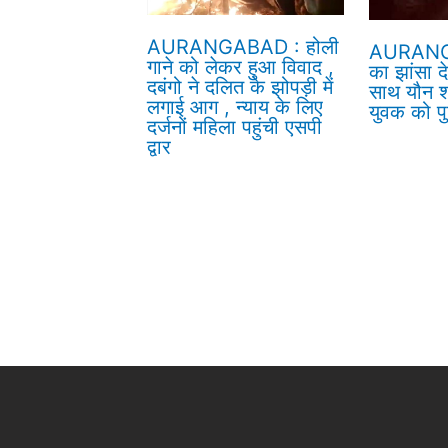
AURANGABAD : होली
AURANG
गाने को लेकर हुआ विवाद ,
का झांसा द
दबंगो ने दलित के झोपड़ी में
साथ यौन श
लगाई आग , न्याय के लिए
युवक को पु
दर्जनों महिला पहुंची एसपी
द्वार