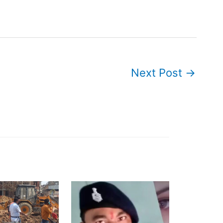
Next Post
→