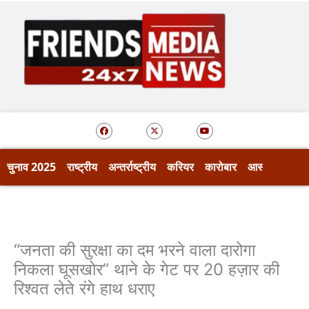
Skip
to
content
F
X
Y
a
-
o
c
t
u
e
w
t
b
i
u
o
t
b
चुनाव 2025
राष्ट्रीय
अन्तर्राष्ट्रीय
करियर
कारोबार
आस्था
खेल
o
t
e
k
e
r
“जनता की सुरक्षा का दम भरने वाला दारोगा
निकला घूसखोर” थाने के गेट पर 20 हज़ार की
रिश्वत लेते रंगे हाथ धराए