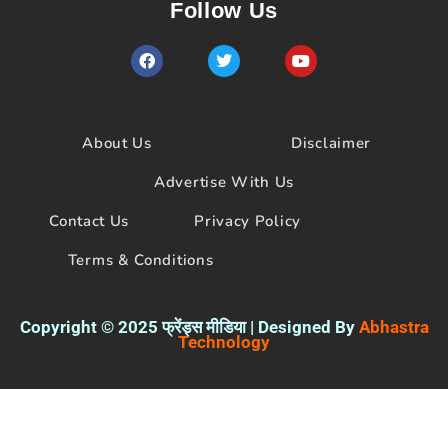
Follow Us
F
T
Y
a
w
o
c
i
u
e
t
t
b
t
u
o
e
b
About Us
Disclaimer
o
r
e
k
Advertise With Us
Contact Us
Privacy Policy
Terms & Conditions
Copyright © 2025 फ्रेंड्स मीडिया | Designed By
Abhastra
Technology