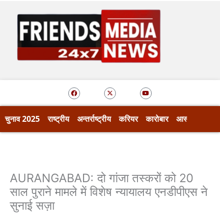
Skip
to
content
F
X
Y
a
-
o
c
t
u
e
w
t
b
i
u
o
t
b
चुनाव 2025
राष्ट्रीय
अन्तर्राष्ट्रीय
करियर
कारोबार
आस्था
खेल
o
t
e
k
e
r
AURANGABAD: दो गांजा तस्करों को 20
साल पुराने मामले में विशेष न्यायालय एनडीपीएस ने
सुनाई सज़ा