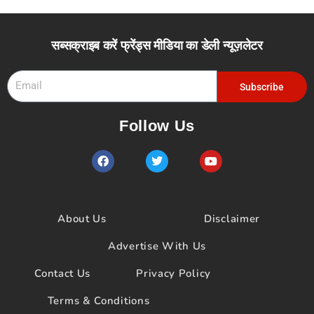
सब्सक्राइब करें फ्रेंड्स मीडिया का डेली न्यूज़लेटर
Email
Subscribe
Follow Us
F
T
Y
a
w
o
c
i
u
e
t
t
b
t
u
o
e
b
About Us
Disclaimer
o
r
e
k
Advertise With Us
Contact Us
Privacy Policy
Terms & Conditions