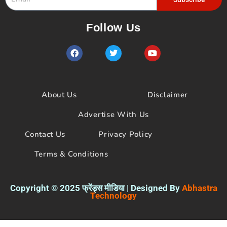
Follow Us
F
T
Y
a
w
o
c
i
u
e
t
t
b
t
u
o
e
b
About Us
Disclaimer
o
r
e
k
Advertise With Us
Contact Us
Privacy Policy
Terms & Conditions
Copyright © 2025 फ्रेंड्स मीडिया | Designed By
Abhastra
Technology