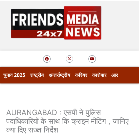
Skip
to
content
F
X
Y
a
-
o
c
t
u
e
w
t
b
i
u
o
t
b
चुनाव 2025
राष्ट्रीय
अन्तर्राष्ट्रीय
करियर
कारोबार
आस्था
खेल
o
t
e
k
e
r
AURANGABAD : एसपी ने पुलिस
पदाधिकारियों के साथ कि क्राइम मीटिंग , जानिए
क्या दिए सख्त निर्देश