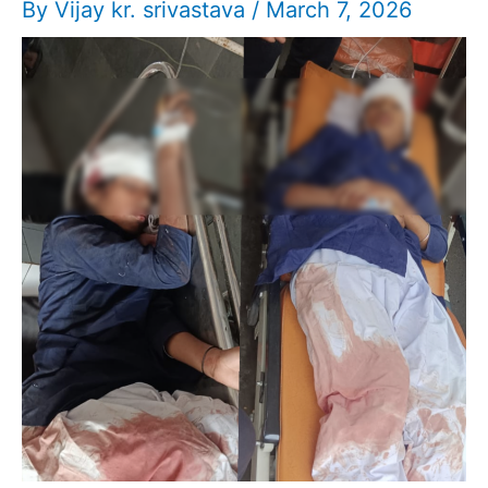
By
Vijay kr. srivastava
/
March 7, 2026