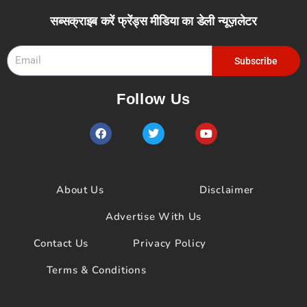
सब्सक्राइब करें फ्रेंड्स मीडिया का डेली न्यूज़लेटर
Email
Subscribe
Follow Us
F
T
Y
a
w
o
c
i
u
e
t
t
b
t
u
o
e
b
About Us
Disclaimer
o
r
e
k
Advertise With Us
Contact Us
Privacy Policy
Terms & Conditions