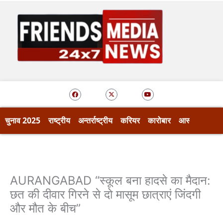
Skip
to
content
F
X
Y
a
-
o
c
t
u
e
w
t
b
i
u
o
t
b
चुनाव 2025
राष्ट्रीय
अन्तर्राष्ट्रीय
करियर
कारोबार
आस्था
खेल
o
t
e
k
e
r
AURANGABAD “स्कूल बना हादसे का मैदान:
छत की दीवार गिरने से दो मासूम छात्राएं जिंदगी
और मौत के बीच”