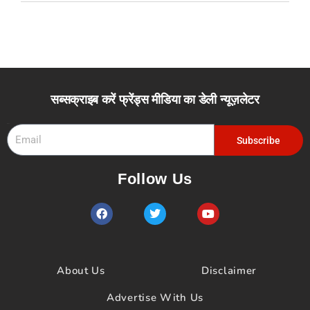
सब्सक्राइब करें फ्रेंड्स मीडिया का डेली न्यूज़लेटर
Email
Subscribe
Follow Us
F
T
Y
a
w
o
c
i
u
e
t
t
b
t
u
o
e
b
About Us
Disclaimer
o
r
e
k
Advertise With Us