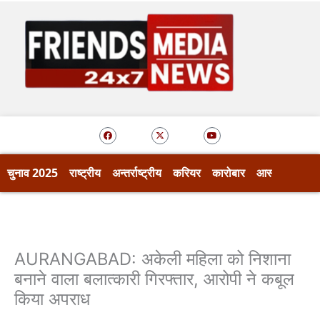
Skip
to
content
F
X
Y
a
-
o
c
t
u
e
w
t
b
i
u
o
t
b
चुनाव 2025
राष्ट्रीय
अन्तर्राष्ट्रीय
करियर
कारोबार
आस्था
खेल
o
t
e
k
e
r
AURANGABAD: अकेली महिला को निशाना
बनाने वाला बलात्कारी गिरफ्तार, आरोपी ने कबूल
किया अपराध