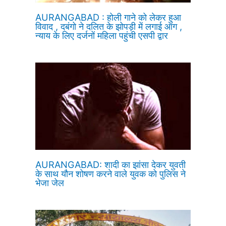
AURANGABAD : होली गाने को लेकर हुआ
विवाद , दबंगो ने दलित के झोपड़ी में लगाई आग ,
न्याय के लिए दर्जनों महिला पहुंची एसपी द्वार
AURANGABAD: शादी का झांसा देकर युवती
के साथ यौन शोषण करने वाले युवक को पुलिस ने
भेजा जेल