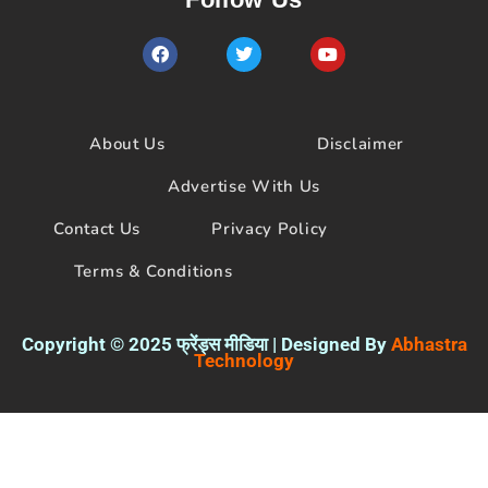
F
T
Y
a
w
o
c
i
u
e
t
t
b
t
u
o
e
b
About Us
Disclaimer
o
r
e
k
Advertise With Us
Contact Us
Privacy Policy
Terms & Conditions
Copyright © 2025 फ्रेंड्स मीडिया | Designed By
Abhastra
Technology