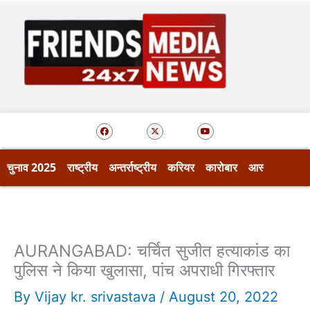
Skip
to
content
F
X
Y
a
-
o
c
t
u
e
w
t
b
i
u
o
t
b
चुनाव 2025
राष्ट्रीय
अन्तर्राष्ट्रीय
करियर
कारोबार
आस्था
खेल
o
t
e
k
e
r
AURANGABAD: चर्चित सुजीत हत्याकांड का
पुलिस ने किया खुलासा, पांच अपराधी गिरफ्तार
By
Vijay kr. srivastava
/
August 20, 2022