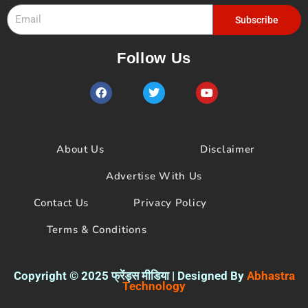
Email
Subscribe
Follow Us
F
T
Y
a
w
o
c
i
u
e
t
t
b
t
u
o
e
b
About Us
Disclaimer
o
r
e
k
Advertise With Us
Contact Us
Privacy Policy
Terms & Conditions
Copyright © 2025 फ्रेंड्स मीडिया | Designed By
Abhastra
Technology