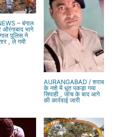
EWS – बंगाल
र औरंगाबाद भागे
गाल पुलिस ने
तार , ले गयी
AURANGABAD / शराब
के नशे में धुत पकड़ा गया
सिपाही , जांच के बाद आगे
की कार्रवाई जारी