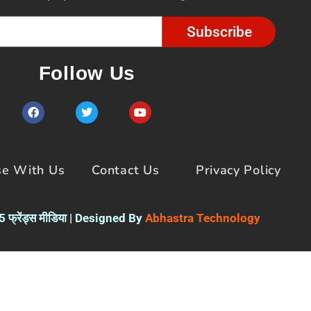
Subscribe
Follow Us
F
T
Y
a
w
o
c
i
u
e
t
t
b
t
u
o
e
b
se With Us
Contact Us
Privacy Policy
o
r
e
k
फ्रेंड्स मीडिया | Designed By
Abhastra Technology