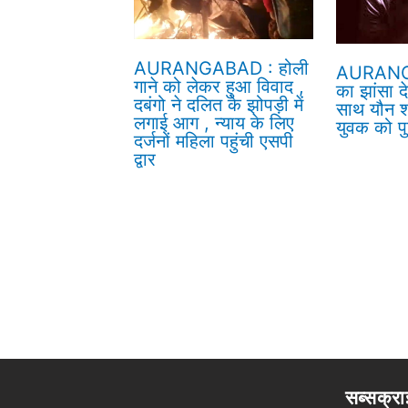
AURANGABAD : होली
AURANG
गाने को लेकर हुआ विवाद ,
का झांसा द
दबंगो ने दलित के झोपड़ी में
साथ यौन श
लगाई आग , न्याय के लिए
युवक को पु
दर्जनों महिला पहुंची एसपी
द्वार
सब्सक्रा