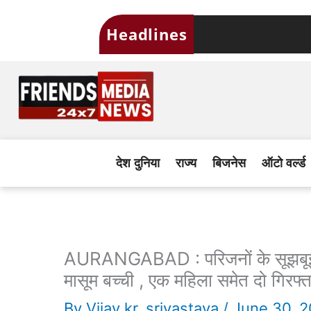
Skip
Headlines
to
content
देश दुनिया
राज्य
बिजनेस
ऑटो वर्ल्ड
AURANGABAD : परिजनों के सूझबूझ स
मासूम बच्ची , एक महिला समेत दो गिरफ्त
By
Vijay kr. srivastava
/
June 30, 