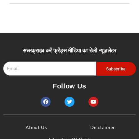
सब्सक्राइब करें फ्रेंड्स मीडिया का डेली न्यूज़लेटर
Email
Subscribe
Follow Us
F
T
Y
a
w
o
c
i
u
e
t
t
b
t
u
o
e
b
About Us
Disclaimer
o
r
e
k