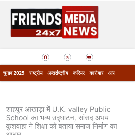
Skip
to
content
F
X
Y
a
-
o
c
t
u
e
w
t
b
i
u
o
t
b
चुनाव 2025
राष्ट्रीय
अन्तर्राष्ट्रीय
करियर
कारोबार
आस्था
खेल
o
t
e
k
e
r
शाहपुर आखाड़ा में U.K. valley Public
School का भव्य उद्घाटन, सांसद अभय
कुशवाहा ने शिक्षा को बताया समाज निर्माण का
आधार