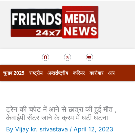
Skip
to
content
F
X
Y
a
-
o
c
t
u
e
w
t
b
i
u
o
t
b
चुनाव 2025
राष्ट्रीय
अन्तर्राष्ट्रीय
करियर
कारोबार
आस्था
खेल
o
t
e
k
e
r
ट्रेन की चपेट में आने से छात्रा की हुई मौत ,
केवाईपी सेंटर जाने के क्रम में घटी घटना
By
Vijay kr. srivastava
/
April 12, 2023