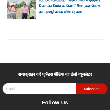
AURANGABAD : डीएम ने जिले में एनएच-2
सिक्स लेन निर्माण का किया निरीक्षण ,कहा विकास
का महत्वपूर्ण कारक बनेगा यह कार्य
सब्सक्राइब करें फ्रेंड्स मीडिया का डेली न्यूज़लेटर
Email
Subscribe
Follow Us