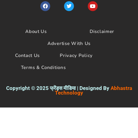
F
T
Y
a
w
o
c
i
u
e
t
t
b
t
u
o
e
b
About Us
Disclaimer
o
r
e
k
Advertise With Us
Contact Us
Privacy Policy
Terms & Conditions
Copyright © 2025 फ्रेंड्स मीडिया | Designed By
Abhastra
Technology