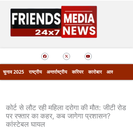
Skip
to
content
F
X
Y
a
-
o
c
t
u
e
w
t
b
i
u
o
t
b
चुनाव 2025
राष्ट्रीय
अन्तर्राष्ट्रीय
करियर
कारोबार
आस्था
खेल
o
t
e
k
e
r
कोर्ट से लौट रही महिला दरोगा की मौत: जीटी रोड
पर रफ्तार का कहर, कब जागेगा प्रशासन?
कांस्टेबल घायल