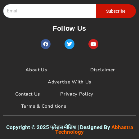
Email
Subscribe
Follow Us
F
T
Y
a
w
o
c
i
u
e
t
t
b
t
u
o
e
b
About Us
Disclaimer
o
r
e
k
Advertise With Us
Contact Us
Privacy Policy
Terms & Conditions
Copyright © 2025 फ्रेंड्स मीडिया | Designed By
Abhastra
Technology