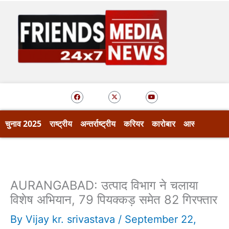
Skip
to
content
F
X
Y
a
-
o
c
t
u
e
w
t
b
i
u
o
t
b
चुनाव 2025
राष्ट्रीय
अन्तर्राष्ट्रीय
करियर
कारोबार
आस्था
खेल
o
t
e
k
e
r
AURANGABAD: उत्पाद विभाग ने चलाया
विशेष अभियान, 79 पियक्कड़ समेत 82 गिरफ्तार
By
Vijay kr. srivastava
/
September 22,