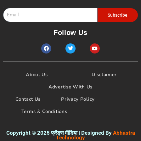
Email
Subscribe
Follow Us
F
T
Y
a
w
o
c
i
u
e
t
t
b
t
u
o
e
b
About Us
Disclaimer
o
r
e
k
Advertise With Us
Contact Us
Privacy Policy
Terms & Conditions
Copyright © 2025 फ्रेंड्स मीडिया | Designed By
Abhastra
Technology