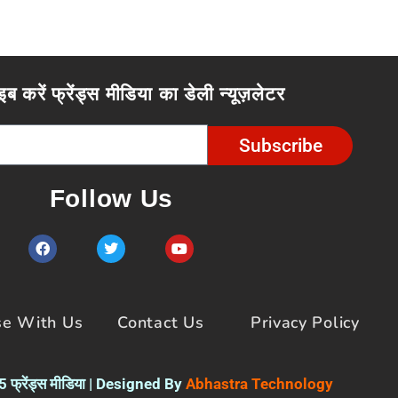
इब करें फ्रेंड्स मीडिया का डेली न्यूज़लेटर
Subscribe
Follow Us
F
T
Y
a
w
o
c
i
u
e
t
t
b
t
u
o
e
b
se With Us
Contact Us
Privacy Policy
o
r
e
k
फ्रेंड्स मीडिया | Designed By
Abhastra Technology