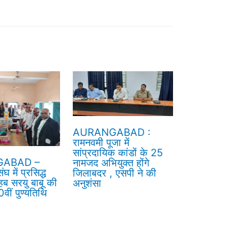
AURANGABAD :
रामनवमी पूजा में
सांप्रदायिक कांडों के 25
ABAD –
नामजद अभियुक्त होंगे
घ में प्रसिद्ध
जिलाबदर , एसपी ने की
हब सरयु बाबू की
अनुशंसा
वीं पुण्यतिथि