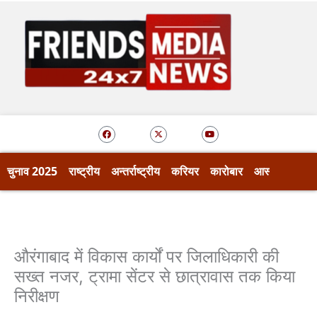
Skip
to
content
F
X
Y
a
-
o
c
t
u
e
w
t
b
i
u
o
t
b
चुनाव 2025
राष्ट्रीय
अन्तर्राष्ट्रीय
करियर
कारोबार
आस्था
खेल
o
t
e
k
e
r
औरंगाबाद में विकास कार्यों पर जिलाधिकारी की
सख्त नजर, ट्रामा सेंटर से छात्रावास तक किया
निरीक्षण