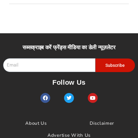
सब्सक्राइब करें फ्रेंड्स मीडिया का डेली न्यूज़लेटर
Email
Subscribe
Follow Us
F
T
Y
a
w
o
c
i
u
e
t
t
b
t
u
o
e
b
About Us
Disclaimer
o
r
e
k
Advertise With Us