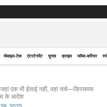
मोबाइल-टेक
एंटरटेनमेंट
चुनाव
क्राइम
जॉब्स-करियर
स्प
! जहां एक भी ईसाई नहीं, वहां चर्च—क्रिसमस
ांच के आदेश
26, 2025