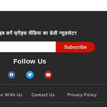
इब करें फ्रेंड्स मीडिया का डेली न्यूज़लेटर
Subscribe
Follow Us
F
T
Y
a
w
o
c
i
u
e
t
t
b
t
u
o
e
b
se With Us
Contact Us
Privacy Policy
o
r
e
k