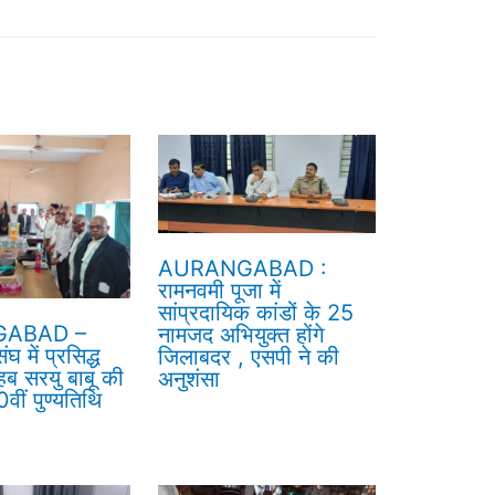
AURANGABAD :
रामनवमी पूजा में
सांप्रदायिक कांडों के 25
ABAD –
नामजद अभियुक्त होंगे
घ में प्रसिद्ध
जिलाबदर , एसपी ने की
हब सरयु बाबू की
अनुशंसा
वीं पुण्यतिथि