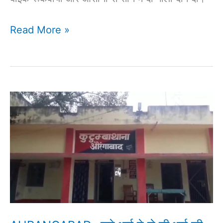
Read More »
AURANGABAD-
सगे
भाई
ने
ले
ली
भाई
की