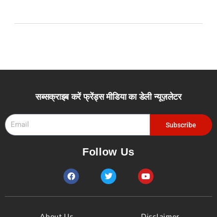
सब्सक्राइब करें फ्रेंड्स मीडिया का डेली न्यूज़लेटर
Email
Subscribe
Follow Us
F
T
Y
a
w
o
c
i
u
e
t
t
b
t
u
o
e
b
About Us
Disclaimer