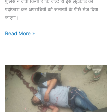
पुलिस ने दावा किया है कि जल्द ही इस लूटकांड का
बैंक
पर्दाफाश कर अपराधियों को सलाखों के पीछे भेज दिया
अधिकारी
जाएगा।
को
बनाया
Read More »
निशाना
दिनदहाड़े
बाइक
सवार
अपराधियों
ने
एक