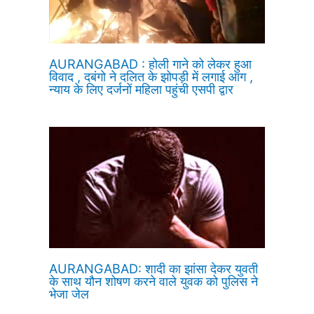
AURANGABAD : होली गाने को लेकर हुआ
विवाद , दबंगो ने दलित के झोपड़ी में लगाई आग ,
न्याय के लिए दर्जनों महिला पहुंची एसपी द्वार
AURANGABAD: शादी का झांसा देकर युवती
के साथ यौन शोषण करने वाले युवक को पुलिस ने
भेजा जेल