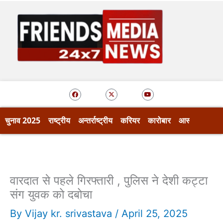
Skip
to
content
F
X
Y
a
-
o
c
t
u
e
w
t
b
i
u
o
t
b
चुनाव 2025
राष्ट्रीय
अन्तर्राष्ट्रीय
करियर
कारोबार
आस्था
खेल
o
t
e
k
e
r
वारदात से पहले गिरफ्तारी , पुलिस ने देशी कट्टा
संग युवक को दबोचा
By
Vijay kr. srivastava
/
April 25, 2025