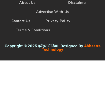
About Us
Disclaimer
o
r
e
k
Advertise With Us
Contact Us
Privacy Policy
Terms & Conditions
Copyright © 2025 फ्रेंड्स मीडिया | Designed By
Abhastra
Technology