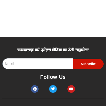
सब्सक्राइब करें फ्रेंड्स मीडिया का डेली न्यूज़लेटर
Email
Subscribe
Follow Us
F
T
Y
a
w
o
c
i
u
e
t
t
b
t
u
o
e
b