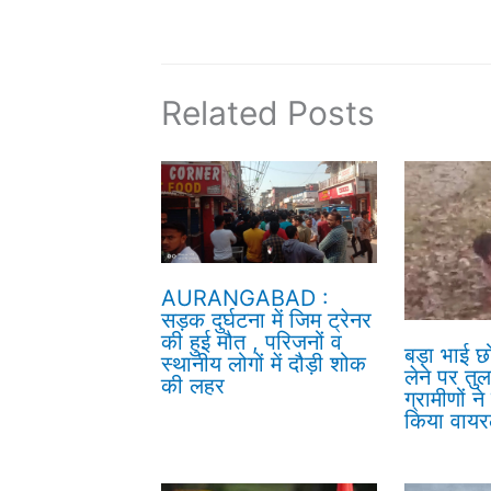
Related Posts
AURANGABAD :
सड़क दुर्घटना में जिम ट्रेनर
की हुई मौत , परिजनों व
बड़ा भाई छ
स्थानीय लोगों में दौड़ी शोक
लेने पर तु
की लहर
ग्रामीणों 
किया वायरल