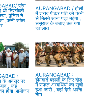
BAD/ प्रेम
AURANGABAD / होली
हुई थी त्रिलोकी
में शराब पीकर पति को पत्नी
त्या, पुलिस ने
से मिलने आना पड़ा महंगा ,
ा ,पत्नी समेत
ससुराल के बजाए चल गया
ार
हवालात
AURANGABAD :
ABAD :
होमगार्ड बहाली के लिए दौड़
स के अवसर पर
में सफल अभ्यर्थियों का सूची
ाबाद , कई
हुआ जारी , यहां देखे अपना
ं का होगा आयोजन
नाम