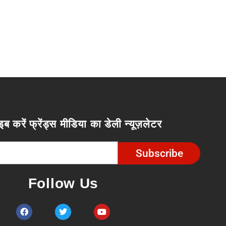
इब करें फ्रेंड्स मीडिया का डेली न्यूज़लेटर
Subscribe
Follow Us
F
T
Y
a
w
o
c
i
u