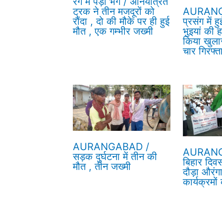
रंग में पड़ा भंग / अनियंत्रित
ट्रक ने तीन मजदूरों को
AURANGA
रौंदा , दो की मौके पर ही हुई
प्रसंग में 
मौत , एक गम्भीर जख्मी
भुइयां की ह
किया खुलास
चार गिरफ्त
AURANGABAD /
AURANG
सड़क दुर्घटना में तीन की
बिहार दिव
मौत , तीन जख्मी
दौड़ा औरंग
कार्यक्रमो