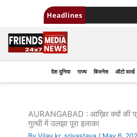
Skip
Headlines
to
content
देश दुनिया
राज्य
बिजनेस
ऑटो वर्ल्ड
AURANGABAD : आख़िर क्यों की प्रका
गुत्थी में उलझा पूरा इलाका
By
Vijay kr. srivastava
/
May 6, 20