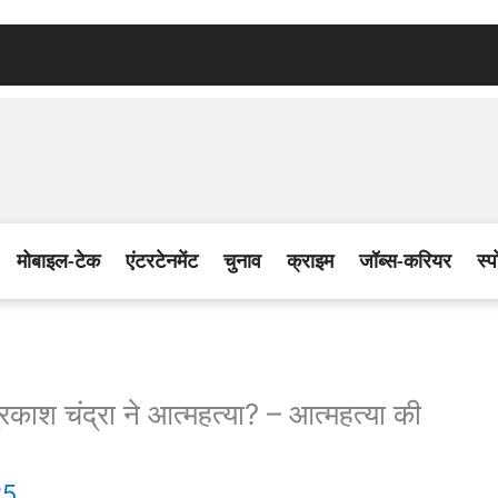
मोबाइल-टेक
एंटरटेनमेंट
चुनाव
क्राइम
जॉब्स-करियर
स्प
श चंद्रा ने आत्महत्या? – आत्महत्या की
25