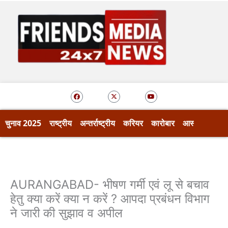
Skip
to
content
F
X
Y
a
-
o
c
t
u
e
w
t
b
i
u
o
t
b
चुनाव 2025
राष्ट्रीय
अन्तर्राष्ट्रीय
करियर
कारोबार
आस्था
खेल
o
t
e
k
e
r
AURANGABAD- भीषण गर्मी एवं लू से बचाव
हेतु क्या करें क्या न करें ? आपदा प्रबंधन विभाग
ने जारी की सुझाव व अपील