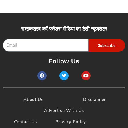
Email
Subscribe
Follow Us
F
T
Y
a
w
o
c
i
u
e
t
t
b
t
u
o
e
b
About Us
Disclaimer
o
r
e
k
Advertise With Us
Contact Us
Privacy Policy
Terms & Conditions
Copyright © 2025 फ्रेंड्स मीडिया | Designed By
Abhastra
Technology