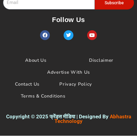
Subscribe
Follow Us
F
T
Y
a
w
o
c
i
u
e
t
t
b
t
u
o
e
b
About Us
Disclaimer
o
r
e
k
Advertise With Us
Contact Us
Privacy Policy
Terms & Conditions
Copyright © 2025 फ्रेंड्स मीडिया | Designed By
Abhastra
Technology