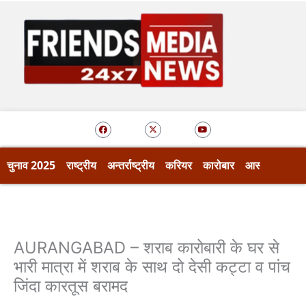
Skip
to
content
F
X
Y
a
-
o
c
t
u
e
w
t
b
i
u
o
t
b
चुनाव 2025
राष्ट्रीय
अन्तर्राष्ट्रीय
करियर
कारोबार
आस्था
खेल
o
t
e
k
e
r
AURANGABAD – शराब कारोबारी के घर से
भारी मात्रा में शराब के साथ दो देसी कट्टा व पांच
जिंदा कारतूस बरामद