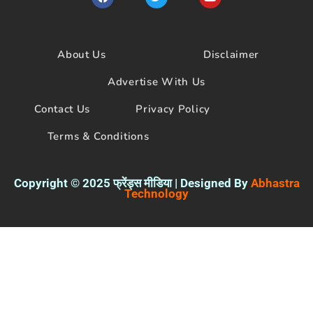
a
w
o
c
i
u
e
t
t
b
t
u
o
e
b
About Us
Disclaimer
o
r
e
k
Advertise With Us
Contact Us
Privacy Policy
Terms & Conditions
Copyright © 2025 फ्रेंड्स मीडिया | Designed By
Abhastra
Technology