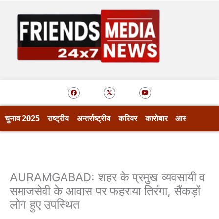
Skip
to
content
F
X
Y
a
-
o
c
t
u
e
w
t
b
i
u
o
t
b
चुनाव 2025
राष्ट्रीय
अन्तर्राष्ट्रीय
करियर
कारोबार
आस्था
खेल
o
t
e
k
e
r
AURAMGABAD: शहर के प्रमुख व्यवसायी व
समाजसेवी के आवास पर फहराया तिरंगा, सैंकड़ों
लोग हुए उपस्थित