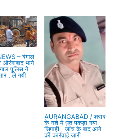
EWS – बंगाल
र औरंगाबाद भागे
गाल पुलिस ने
तार , ले गयी
AURANGABAD / शराब
के नशे में धुत पकड़ा गया
सिपाही , जांच के बाद आगे
की कार्रवाई जारी