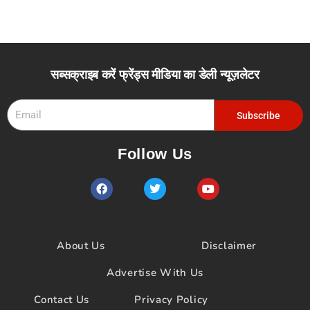
सब्सक्राइब करें फ्रेंड्स मीडिया का डेली न्यूज़लेटर
Email
Subscribe
Follow Us
F
T
Y
a
w
o
c
i
u
e
t
t
b
t
u
o
e
b
About Us
Disclaimer
o
r
e
k
Advertise With Us
Contact Us
Privacy Policy