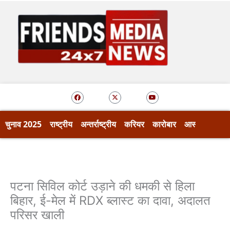
Skip
to
content
F
X
Y
a
-
o
c
t
u
e
w
t
b
i
u
o
t
b
चुनाव 2025
राष्ट्रीय
अन्तर्राष्ट्रीय
करियर
कारोबार
आस्था
खेल
o
t
e
k
e
r
पटना सिविल कोर्ट उड़ाने की धमकी से हिला
बिहार, ई-मेल में RDX ब्लास्ट का दावा, अदालत
परिसर खाली