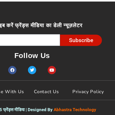
इब करें फ्रेंड्स मीडिया का डेली न्यूज़लेटर
Subscribe
Follow Us
F
T
Y
a
w
o
c
i
u
e
t
t
b
t
u
o
e
b
se With Us
Contact Us
Privacy Policy
o
r
e
k
फ्रेंड्स मीडिया | Designed By
Abhastra Technology