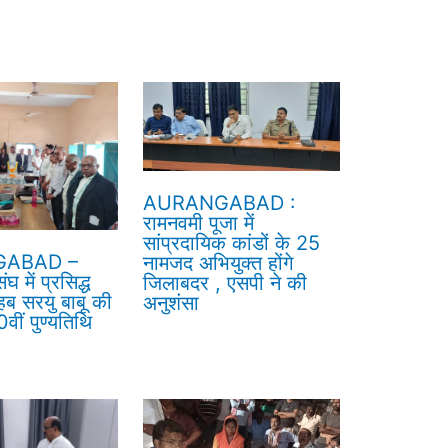
AURANGABAD :
रामनवमी पूजा में
सांप्रदायिक कांडों के 25
ABAD –
नामजद अभियुक्त होंगे
घ में प्रसिद्ध
जिलाबदर , एसपी ने की
हब सरयु बाबू की
अनुशंसा
वीं पुण्यतिथि