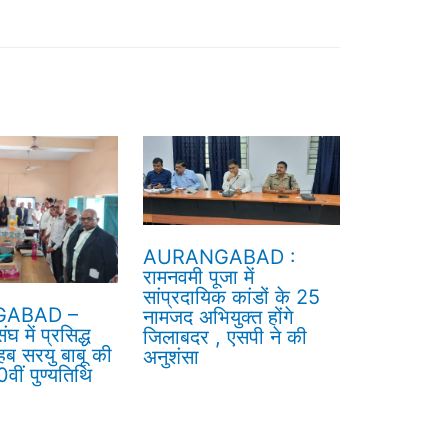
AURANGABAD :
रामनवमी पूजा में
सांप्रदायिक कांडों के 25
ABAD –
नामजद अभियुक्त होंगे
घ में प्रसिद्ध
जिलाबदर , एसपी ने की
हब सरयु बाबू की
अनुशंसा
वीं पुण्यतिथि