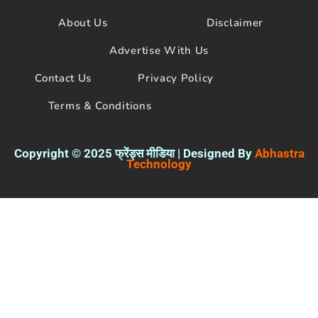
b
t
u
o
e
b
About Us
Disclaimer
o
r
e
k
Advertise With Us
Contact Us
Privacy Policy
Terms & Conditions
Copyright © 2025 फ्रेंड्स मीडिया | Designed By
Abhastra
Technology