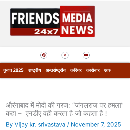
Skip
to
content
F
X
Y
a
-
o
c
t
u
e
w
t
b
i
u
o
t
b
चुनाव 2025
राष्ट्रीय
अन्तर्राष्ट्रीय
करियर
कारोबार
आस्था
खेल
o
t
e
k
e
r
औरंगाबाद में मोदी की गरज: “जंगलराज पर हमला”
कहा – एनडीए वही करता है जो कहता है !
By
Vijay kr. srivastava
/
November 7, 2025