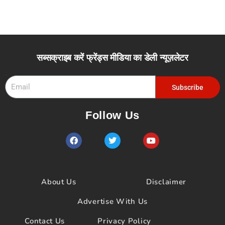
सब्सक्राइब करें फ्रेंड्स मीडिया का डेली न्यूज़लेटर
Email
Subscribe
Follow Us
F
T
Y
a
w
o
c
i
u
e
t
t
b
t
u
o
e
b
About Us
Disclaimer
o
r
e
k
Advertise With Us
Contact Us
Privacy Policy