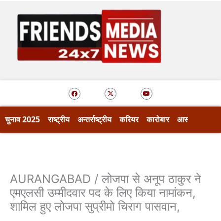
Skip
to
content
F
X
Y
a
-
o
c
t
u
e
w
t
b
i
u
o
t
b
चुनाव 2025
राष्ट्रीय
अन्तर्राष्ट्रीय
करियर
कारोबार
आस्था
खेल
o
t
e
k
e
r
AURANGABAD / लोजपा से अनूप ठाकुर ने
एमएलसी उम्मीदवार पद के लिए किया नामांकन,
शामिल हुए लोजपा सुप्रीमो चिराग पासवान,