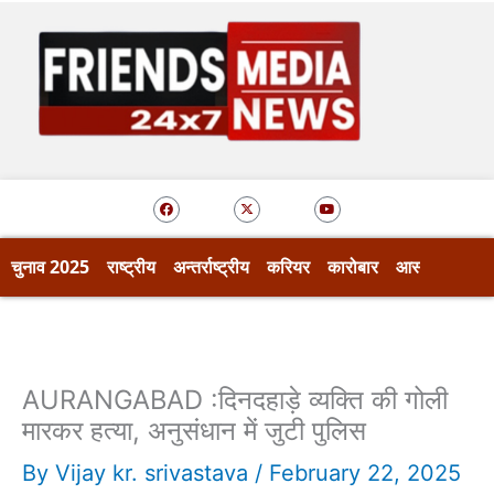
Skip
to
content
F
X
Y
a
-
o
c
t
u
e
w
t
b
i
u
o
t
b
चुनाव 2025
राष्ट्रीय
अन्तर्राष्ट्रीय
करियर
कारोबार
आस्था
खेल
o
t
e
k
e
r
AURANGABAD :दिनदहाड़े व्यक्ति की गोली
मारकर हत्या, अनुसंधान में जुटी पुलिस
By
Vijay kr. srivastava
/
February 22, 2025