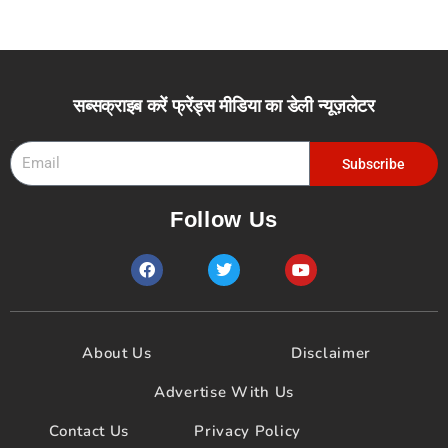
सब्सक्राइब करें फ्रेंड्स मीडिया का डेली न्यूज़लेटर
Email
Subscribe
Follow Us
F
T
Y
a
w
o
c
i
u
e
t
t
b
t
u
o
e
b
About Us
Disclaimer
o
r
e
k
Advertise With Us
Contact Us
Privacy Policy