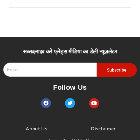
सब्सक्राइब करें फ्रेंड्स मीडिया का डेली न्यूज़लेटर
Email
Subscribe
Follow Us
F
T
Y
a
w
o
c
i
u
e
t
t
b
t
u
o
e
b
About Us
Disclaimer
o
r
e
k