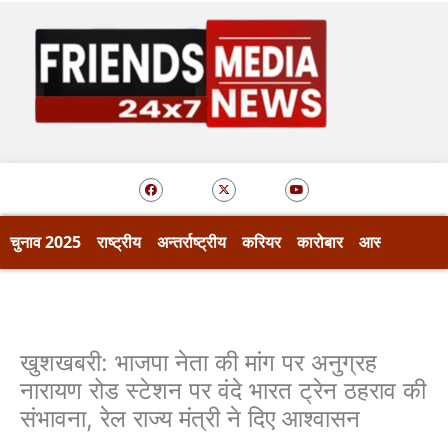
Skip
to
content
F
X
Y
a
-
o
c
t
u
e
w
t
b
i
u
o
t
b
चुनाव 2025
राष्ट्रीय
अन्तर्राष्ट्रीय
करियर
कारोबार
आस्था
खेल
o
t
e
k
e
r
खुशखबरी: भाजपा नेता की मांग पर अनुग्रह
नारायण रोड स्टेशन पर वंदे भारत ट्रेन ठहराव की
संभावना, रेल राज्य मंत्री ने दिए आश्वासन