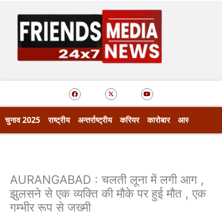
Skip
to
content
F
X
Y
a
-
o
c
t
u
e
w
t
b
i
u
o
t
b
चुनाव 2025
राष्ट्रीय
अन्तर्राष्ट्रीय
करियर
कारोबार
आस्था
खेल
o
t
e
k
e
r
AURANGABAD : चलती लूना में लगी आग ,
झुलसने से एक व्यक्ति की मौके पर हुई मौत , एक
गम्भीर रूप से जख्मी