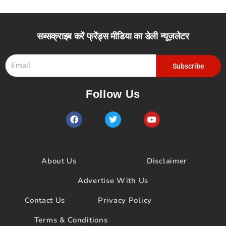
सब्सक्राइब करें फ्रेंड्स मीडिया का डेली न्यूज़लेटर
Email
Subscribe
Follow Us
F
T
Y
a
w
o
c
i
u
e
t
t
b
t
u
o
e
b
About Us
Disclaimer
o
r
e
k
Advertise With Us
Contact Us
Privacy Policy
Terms & Conditions