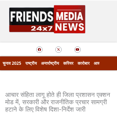
Skip
to
content
F
X
Y
a
-
o
c
t
u
e
w
t
b
i
u
o
t
b
चुनाव 2025
राष्ट्रीय
अन्तर्राष्ट्रीय
करियर
कारोबार
आस्था
खेल
o
t
e
k
e
r
आचार संहिता लागू होते ही जिला प्रशासन एक्शन
मोड में, सरकारी और राजनीतिक प्रचार सामग्री
हटाने के लिए विशेष दिशा-निर्देश जारी