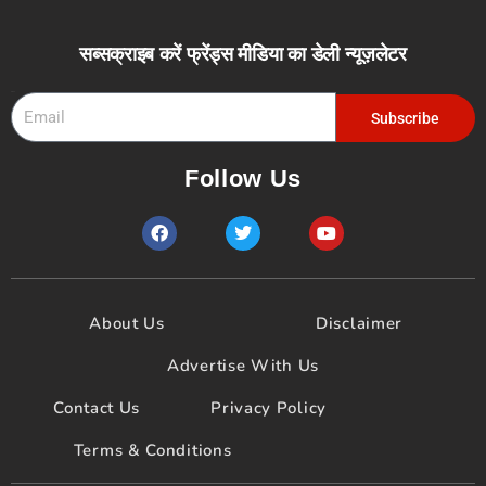
सब्सक्राइब करें फ्रेंड्स मीडिया का डेली न्यूज़लेटर
Email
Subscribe
Follow Us
F
T
Y
a
w
o
c
i
u
e
t
t
b
t
u
o
e
b
About Us
Disclaimer
o
r
e
k
Advertise With Us
Contact Us
Privacy Policy
Terms & Conditions