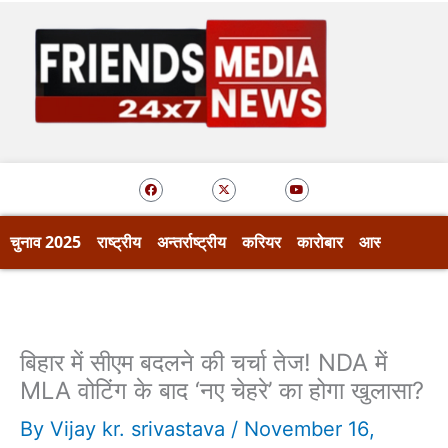
Skip
to
content
F
X
Y
a
-
o
c
t
u
e
w
t
b
i
u
o
t
b
चुनाव 2025
राष्ट्रीय
अन्तर्राष्ट्रीय
करियर
कारोबार
आस्था
खेल
o
t
e
k
e
r
बिहार में सीएम बदलने की चर्चा तेज! NDA में
MLA वोटिंग के बाद ‘नए चेहरे’ का होगा खुलासा?
By
Vijay kr. srivastava
/
November 16,