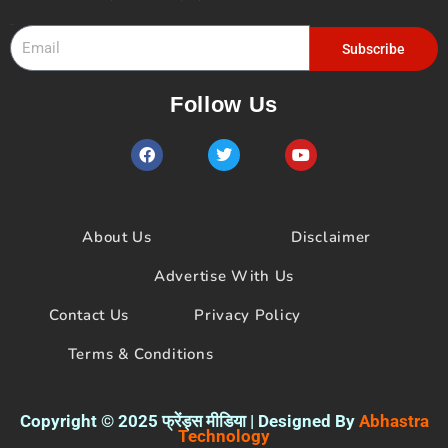
Email
Subscribe
Follow Us
F
T
Y
a
w
o
c
i
u
e
t
t
b
t
u
o
e
b
About Us
Disclaimer
o
r
e
k
Advertise With Us
Contact Us
Privacy Policy
Terms & Conditions
Copyright © 2025 फ्रेंड्स मीडिया | Designed By
Abhastra
Technology