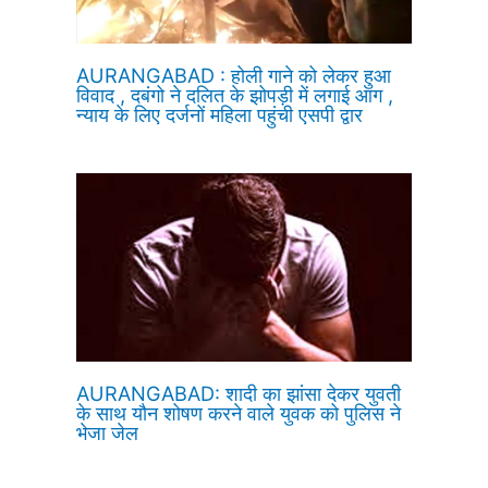
AURANGABAD : होली गाने को लेकर हुआ
विवाद , दबंगो ने दलित के झोपड़ी में लगाई आग ,
न्याय के लिए दर्जनों महिला पहुंची एसपी द्वार
AURANGABAD: शादी का झांसा देकर युवती
के साथ यौन शोषण करने वाले युवक को पुलिस ने
भेजा जेल