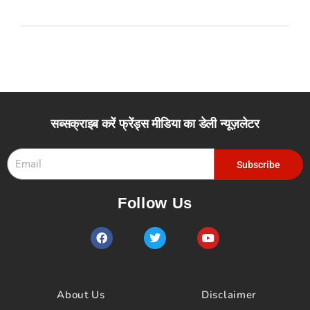
सब्सक्राइब करें फ्रेंड्स मीडिया का डेली न्यूज़लेटर
Email
Subscribe
Follow Us
F
T
Y
a
w
o
c
i
u
e
t
t
b
t
u
o
e
b
About Us
Disclaimer
o
r
e
k