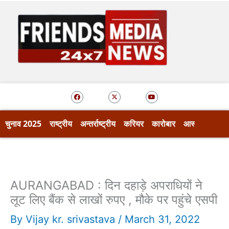
Skip
to
content
F
X
Y
a
-
o
c
t
u
e
w
t
b
i
u
o
t
b
चुनाव 2025
राष्ट्रीय
अन्तर्राष्ट्रीय
करियर
कारोबार
आस्था
खेल
o
t
e
k
e
r
AURANGABAD : दिन दहाड़े अपराधियों ने
लूट लिए बैंक से लाखों रुपए , मौके पर पहुंचे एसपी
By
Vijay kr. srivastava
/
March 31, 2022