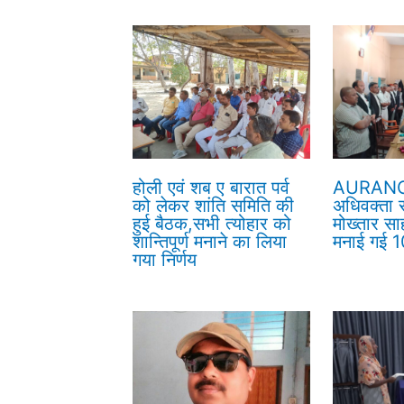
होली एवं शब ए बारात पर्व
AURANG
को लेकर शांति समिति की
अधिवक्ता सं
हुई बैठक,सभी त्योहार को
मोख्तार सा
शान्तिपूर्ण मनाने का लिया
मनाई गई 10
गया निर्णय