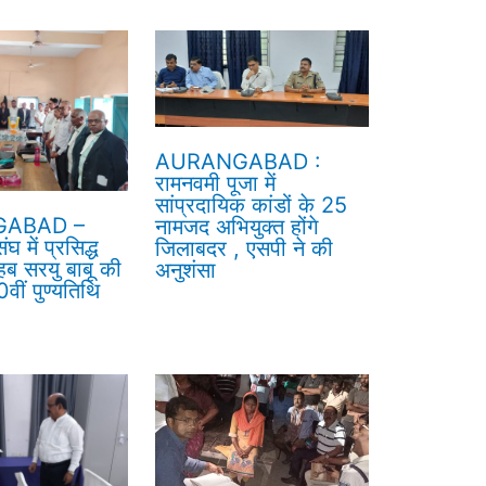
AURANGABAD :
रामनवमी पूजा में
सांप्रदायिक कांडों के 25
ABAD –
नामजद अभियुक्त होंगे
घ में प्रसिद्ध
जिलाबदर , एसपी ने की
हब सरयु बाबू की
अनुशंसा
वीं पुण्यतिथि