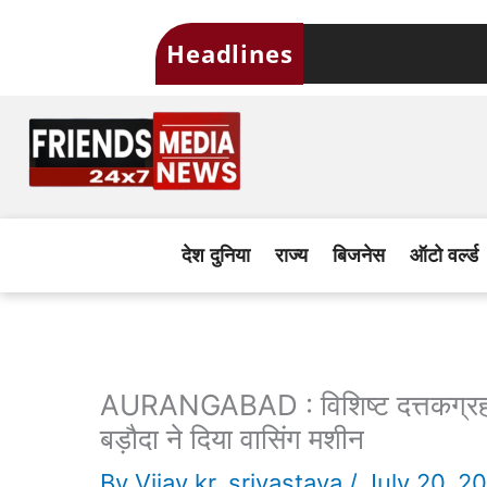
Skip
Headlines
to
content
देश दुनिया
राज्य
बिजनेस
ऑटो वर्ल्ड
AURANGABAD : विशिष्ट दत्तकग्रहण कें
बड़ौदा ने दिया वासिंग मशीन
By
Vijay kr. srivastava
/
July 20, 2