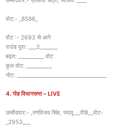
उम्मीदवार:- प्रकाश चंद्रा, लोजपा ____
वोट:- _8586_
वोट :- 2693 से आगे
राउंड पूरा: ___2_______
बढ़त: __________ वोट
कुल वोट: __________
नोट: ___________________________________
4. गोह विधानसभा – LIVE
उम्मीदवार:- ,रणविजय सिंह, जदयू __पीछे__वोट-
_2953___