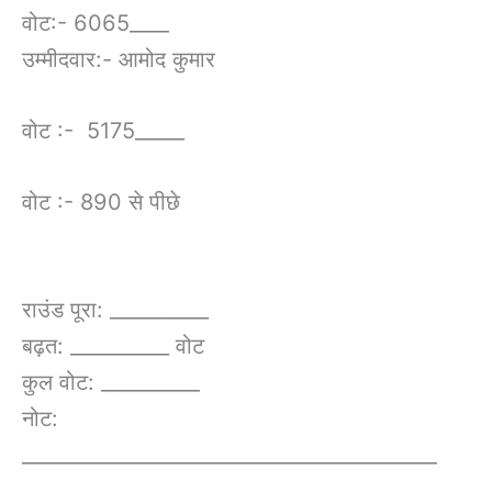
वोट:- 6065____
उम्मीदवार:- आमोद कुमार
वोट :- 5175_____
वोट :- 890 से पीछे
राउंड पूरा: __________
बढ़त: __________ वोट
कुल वोट: __________
नोट:
__________________________________________