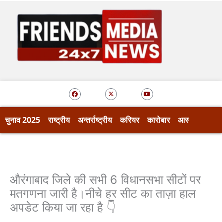
Skip
to
content
F
X
Y
a
-
o
c
t
u
e
w
t
b
i
u
o
t
b
चुनाव 2025
राष्ट्रीय
अन्तर्राष्ट्रीय
करियर
कारोबार
आस्था
खेल
o
t
e
k
e
r
औरंगाबाद जिले की सभी 6 विधानसभा सीटों पर
मतगणना जारी है।नीचे हर सीट का ताज़ा हाल
अपडेट किया जा रहा है 👇