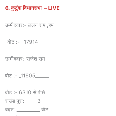
6. कुटुंबा विधानसभा – LIVE
उम्मीदवार:- ललन राम ,हम
_वोट :-__17914____
उम्मीदवार:-राजेश राम
वोट :- _11605______
वोट :- 6310 से पीछे
राउंड पूरा: _____3_____
बढ़त: __________ वोट