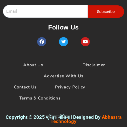
Email
Subscribe
Follow Us
F
T
Y
a
w
o
c
i
u
e
t
t
b
t
u
o
e
b
About Us
Disclaimer
o
r
e
k
Advertise With Us
Contact Us
Privacy Policy
Terms & Conditions
Copyright © 2025 फ्रेंड्स मीडिया | Designed By
Abhastra
Technology