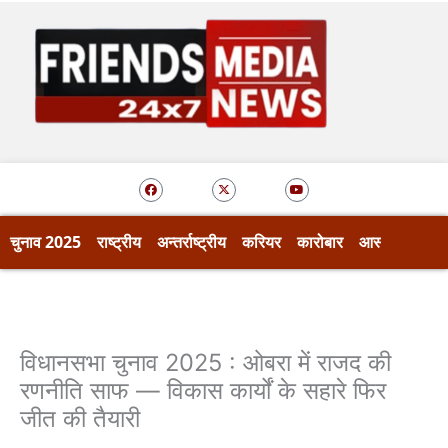
Skip
to
content
F
X
Y
a
-
o
c
t
u
e
w
t
b
i
u
o
t
b
चुनाव 2025
राष्ट्रीय
अन्तर्राष्ट्रीय
करियर
कारोबार
आस्था
खेल
o
t
e
k
e
r
विधानसभा चुनाव 2025 : ओबरा में राजद की
रणनीति साफ — विकास कार्यों के सहारे फिर
जीत की तैयारी