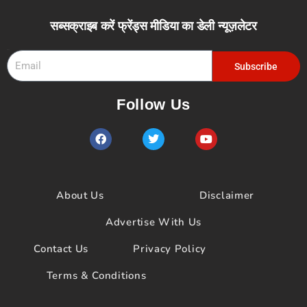
Follow Us
F
T
Y
a
w
o
c
i
u
e
t
t
b
t
u
o
e
b
About Us
Disclaimer
o
r
e
k
Advertise With Us
Contact Us
Privacy Policy
Terms & Conditions
Copyright © 2025 फ्रेंड्स मीडिया | Designed By
Abhastra
Technology